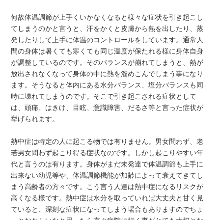
何故体温調節が上手くいかなくなると様々な症状を引き起こし
てしまうのかと言うと、汗をかくと皮膚から熱を出したり、蒸
発したりして上手に体温のコントロールをしています。通常人
間の身体は暑くても寒くても同じ温度が保たれる様に身体自身
が調整しているのです。そのバランスが崩れてしまうと、熱が
放出されなくなって身体の中に熱を溜めこんでしまう事になり
ます。そうなると体内にある水分バランス、塩分バランスも同
時に壊れてしまうのです。そこで引き起こされる症状として
は、頭痛、はきけ、目眩、意識障害、だるさ等と言った症状が
挙げられます。
熱中症は特定の人に起こる物では有りません。男女問わず、老
若男女問わず起こり得る症状なのです。しかし起こりやすい年
代と言うのは有ります。身体がまだ未発達で体温調節も上手に
出来ない幼児等や、体温調節機能が加齢によって衰えてきてし
まう高齢者の方々です。こう言う人達は熱中症になるリスクが
高くなる様です。熱中症は水分を取っていれば大丈夫と甘く見
ていると、深刻な症状になってしまう場合もありますのでちょ
っとおかしいなと思ったら直ぐ病院に行く事がとても大切とな